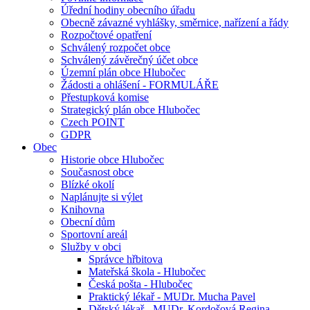
Úřední hodiny obecního úřadu
Obecně závazné vyhlášky, směrnice, nařízení a řády
Rozpočtové opatření
Schválený rozpočet obce
Schválený závěrečný účet obce
Územní plán obce Hlubočec
Žádosti a ohlášení - FORMULÁŘE
Přestupková komise
Strategický plán obce Hlubočec
Czech POINT
GDPR
Obec
Historie obce Hlubočec
Současnost obce
Blízké okolí
Naplánujte si výlet
Knihovna
Obecní dům
Sportovní areál
Služby v obci
Správce hřbitova
Mateřská škola - Hlubočec
Česká pošta - Hlubočec
Praktický lékař - MUDr. Mucha Pavel
Dětský lékař - MUDr. Kordošová Regina