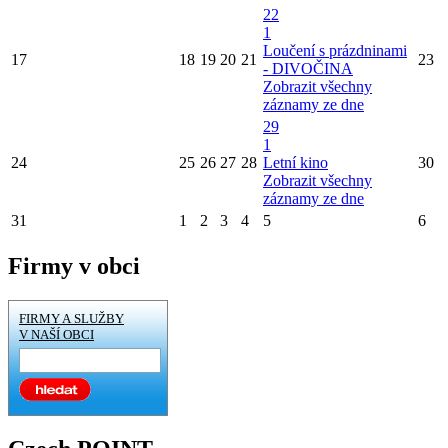
22
1
Loučení s prázdninami
17
18
19
20
21
23
- DIVOČINA
Zobrazit všechny
záznamy ze dne
29
1
24
25
26
27
28
Letní kino
30
Zobrazit všechny
záznamy ze dne
31
1
2
3
4
5
6
Firmy v obci
FIRMY A SLUŽBY
V NAŠÍ OBCI