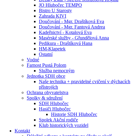
JO Hlubočec TEMPO
Bistro U Starosty
Zahrada KIVI
Doučování - Mgr. Draštíková Eva
Doučování - Mgr. Fantová Andrea
Kadeřnictví - Kotalová Eva
Masérské služby - Gřundělová Anna
Pedikura - Draštíková Hana
HM-Klapetek
Ostatní
Vodné
Farnost Pustá Polom
Služba nemocným
Jednotka SDH obce
Naše technika + pravidelné cvičení v dýchacích
přístrojích
Ochrana obyvatelstva
Spolky & sdružení
SDH Hlubočec
Hasiči Hlubočec
Historie SDH Hlubočec
Spolek Akční rodiče
Klub historických vozidel
Kontakt