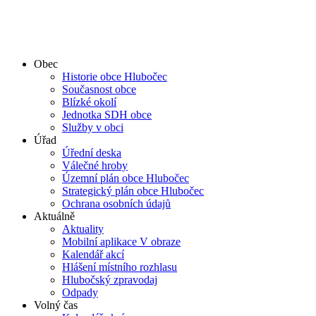
Obec
Historie obce Hlubočec
Současnost obce
Blízké okolí
Jednotka SDH obce
Služby v obci
Úřad
Úřední deska
Válečné hroby
Územní plán obce Hlubočec
Strategický plán obce Hlubočec
Ochrana osobních údajů
Aktuálně
Aktuality
Mobilní aplikace V obraze
Kalendář akcí
Hlášení místního rozhlasu
Hlubočský zpravodaj
Odpady
Volný čas