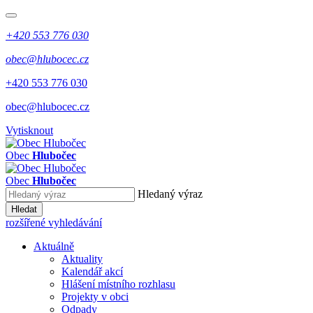
+420 553 776 030
obec@hlubocec.cz
+420 553 776 030
obec@hlubocec.cz
Vytisknout
Obec
Hlubočec
Obec
Hlubočec
Hledaný výraz
Hledat
rozšířené vyhledávání
Aktuálně
Aktuality
Kalendář akcí
Hlášení místního rozhlasu
Projekty v obci
Odpady