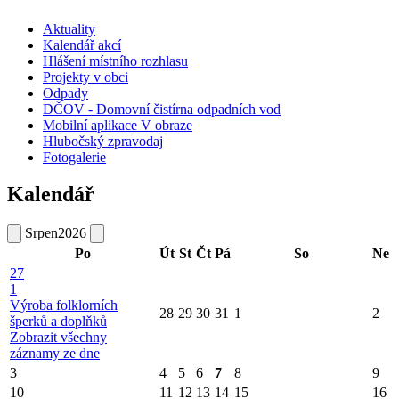
Aktuality
Kalendář akcí
Hlášení místního rozhlasu
Projekty v obci
Odpady
DČOV - Domovní čistírna odpadních vod
Mobilní aplikace V obraze
Hlubočský zpravodaj
Fotogalerie
Kalendář
Srpen
2026
Po
Út
St
Čt
Pá
So
Ne
27
1
Výroba folklorních
28
29
30
31
1
2
šperků a doplňků
Zobrazit všechny
záznamy ze dne
3
4
5
6
7
8
9
10
11
12
13
14
15
16