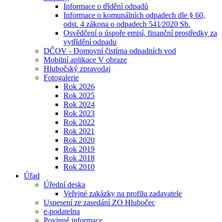
Informace o třídění odpadů
Informace o komunálních odpadech dle § 60,
odst. 4 zákona o odpadech 541⁄2020 Sb.
Osvědčení o úspoře emisí, finanční prostředky za
vytřídění odpadu
DČOV - Domovní čistírna odpadních vod
Mobilní aplikace V obraze
Hlubočský zpravodaj
Fotogalerie
Rok 2026
Rok 2025
Rok 2024
Rok 2023
Rok 2022
Rok 2021
Rok 2020
Rok 2019
Rok 2018
Rok 2010
Úřad
Úřední deska
Veřejné zakázky na profilu zadavatele
Usnesení ze zasedání ZO Hlubočec
e-podatelna
Povinné informace