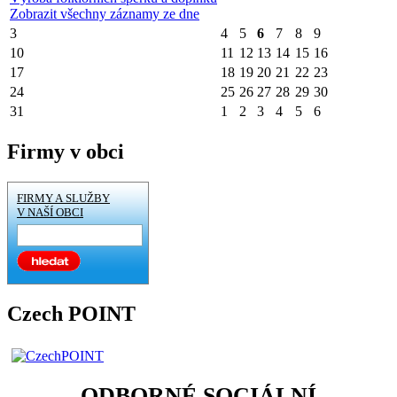
Zobrazit všechny záznamy ze dne
3
4
5
6
7
8
9
10
11
12
13
14
15
16
17
18
19
20
21
22
23
24
25
26
27
28
29
30
31
1
2
3
4
5
6
Firmy v obci
FIRMY A SLUŽBY
V NAŠÍ OBCI
Czech POINT
ODBORNÉ SOCIÁLNÍ