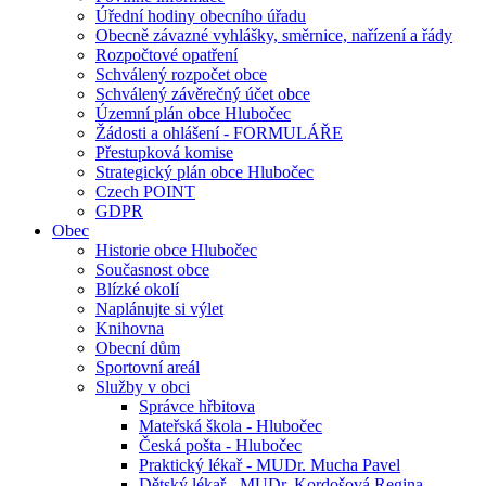
Úřední hodiny obecního úřadu
Obecně závazné vyhlášky, směrnice, nařízení a řády
Rozpočtové opatření
Schválený rozpočet obce
Schválený závěrečný účet obce
Územní plán obce Hlubočec
Žádosti a ohlášení - FORMULÁŘE
Přestupková komise
Strategický plán obce Hlubočec
Czech POINT
GDPR
Obec
Historie obce Hlubočec
Současnost obce
Blízké okolí
Naplánujte si výlet
Knihovna
Obecní dům
Sportovní areál
Služby v obci
Správce hřbitova
Mateřská škola - Hlubočec
Česká pošta - Hlubočec
Praktický lékař - MUDr. Mucha Pavel
Dětský lékař - MUDr. Kordošová Regina