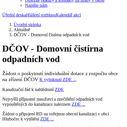
Důležité odkazy a kontakty na úřady v okolí
Napište nám
Úřední deska
Hlášení rozhlasu
Kalendář akcí
Úvodní stránka
Aktuálně
DČOV - Domovní čistírna odpadních vod
DČOV - Domovní čistírna
odpadních vod
Žádost o poskytnutí individuální dotace z rozpočtu obce
na zřízení DČOV
K vytisknutí ZDE ...
Kanalizační řád k nahlédnutí
ZDE
Nejvyšší přípustné množství a znečištění odpadních vod
vypouštěných do kanalizace naleznete
ZDE ...
Žádost o připojení RD na veřejnou obecní kanalizaci v obci
Hlubočec k vytištění
ZDE ...