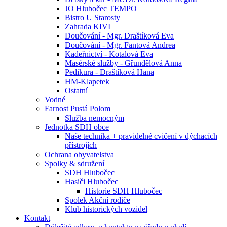
JO Hlubočec TEMPO
Bistro U Starosty
Zahrada KIVI
Doučování - Mgr. Draštíková Eva
Doučování - Mgr. Fantová Andrea
Kadeřnictví - Kotalová Eva
Masérské služby - Gřundělová Anna
Pedikura - Draštíková Hana
HM-Klapetek
Ostatní
Vodné
Farnost Pustá Polom
Služba nemocným
Jednotka SDH obce
Naše technika + pravidelné cvičení v dýchacích
přístrojích
Ochrana obyvatelstva
Spolky & sdružení
SDH Hlubočec
Hasiči Hlubočec
Historie SDH Hlubočec
Spolek Akční rodiče
Klub historických vozidel
Kontakt