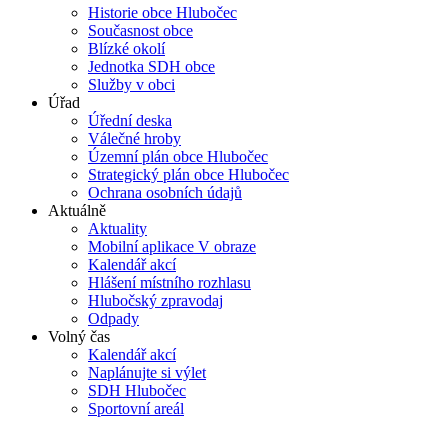
Historie obce Hlubočec
Současnost obce
Blízké okolí
Jednotka SDH obce
Služby v obci
Úřad
Úřední deska
Válečné hroby
Územní plán obce Hlubočec
Strategický plán obce Hlubočec
Ochrana osobních údajů
Aktuálně
Aktuality
Mobilní aplikace V obraze
Kalendář akcí
Hlášení místního rozhlasu
Hlubočský zpravodaj
Odpady
Volný čas
Kalendář akcí
Naplánujte si výlet
SDH Hlubočec
Sportovní areál