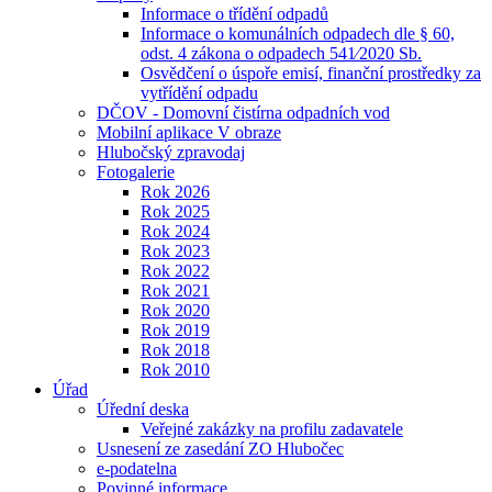
Informace o třídění odpadů
Informace o komunálních odpadech dle § 60,
odst. 4 zákona o odpadech 541⁄2020 Sb.
Osvědčení o úspoře emisí, finanční prostředky za
vytřídění odpadu
DČOV - Domovní čistírna odpadních vod
Mobilní aplikace V obraze
Hlubočský zpravodaj
Fotogalerie
Rok 2026
Rok 2025
Rok 2024
Rok 2023
Rok 2022
Rok 2021
Rok 2020
Rok 2019
Rok 2018
Rok 2010
Úřad
Úřední deska
Veřejné zakázky na profilu zadavatele
Usnesení ze zasedání ZO Hlubočec
e-podatelna
Povinné informace