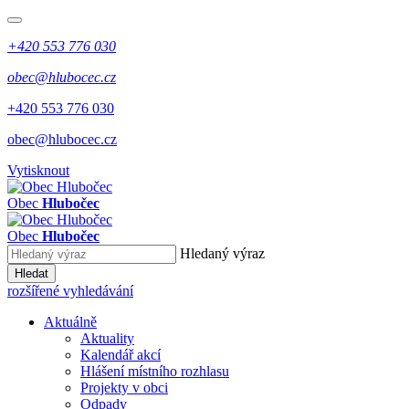
+420 553 776 030
obec@hlubocec.cz
+420 553 776 030
obec@hlubocec.cz
Vytisknout
Obec
Hlubočec
Obec
Hlubočec
Hledaný výraz
Hledat
rozšířené vyhledávání
Aktuálně
Aktuality
Kalendář akcí
Hlášení místního rozhlasu
Projekty v obci
Odpady