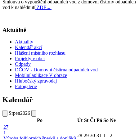
Smlouva o vypouštění odpadních vod z domovní čistírny odpadních
vod k nahlédnutí
ZDE...
Aktuálně
Aktuality
Kalendář akcí
Hlášení místního rozhlasu
Projekty v obci
Odpady
DČOV - Domovní čistírna odpadních vod
Mobilní aplikace V obraze
Hlubočský zpravodaj
Fotogalerie
Kalendář
Srpen
2026
Po
Út
St
Čt
Pá
So
Ne
27
1
28
29
30
31
1
2
Výroba folklorních šperků a doplňků