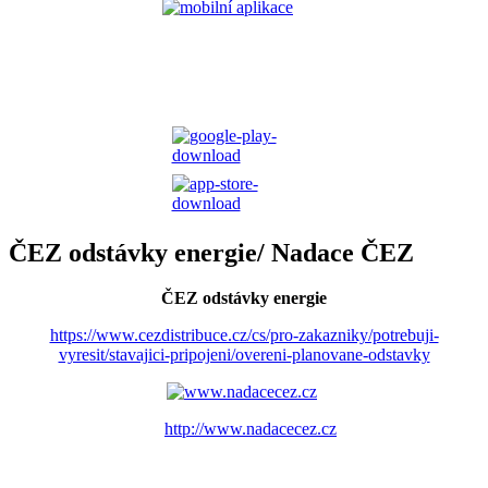
ČEZ odstávky energie/ Nadace ČEZ
ČEZ odstávky energie
https://www.cezdistribuce.cz/cs/pro-zakazniky/potrebuji-
vyresit/stavajici-pripojeni/overeni-planovane-odstavky
http://www.nadacecez.cz