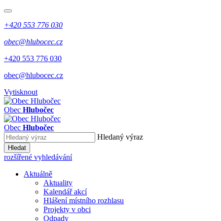
+420 553 776 030
obec@hlubocec.cz
+420 553 776 030
obec@hlubocec.cz
Vytisknout
Obec
Hlubočec
Obec
Hlubočec
Hledaný výraz
Hledat
rozšířené vyhledávání
Aktuálně
Aktuality
Kalendář akcí
Hlášení místního rozhlasu
Projekty v obci
Odpady