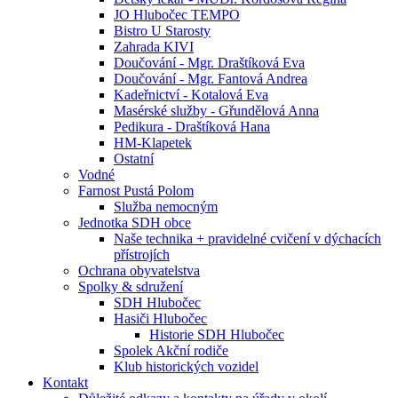
JO Hlubočec TEMPO
Bistro U Starosty
Zahrada KIVI
Doučování - Mgr. Draštíková Eva
Doučování - Mgr. Fantová Andrea
Kadeřnictví - Kotalová Eva
Masérské služby - Gřundělová Anna
Pedikura - Draštíková Hana
HM-Klapetek
Ostatní
Vodné
Farnost Pustá Polom
Služba nemocným
Jednotka SDH obce
Naše technika + pravidelné cvičení v dýchacích
přístrojích
Ochrana obyvatelstva
Spolky & sdružení
SDH Hlubočec
Hasiči Hlubočec
Historie SDH Hlubočec
Spolek Akční rodiče
Klub historických vozidel
Kontakt