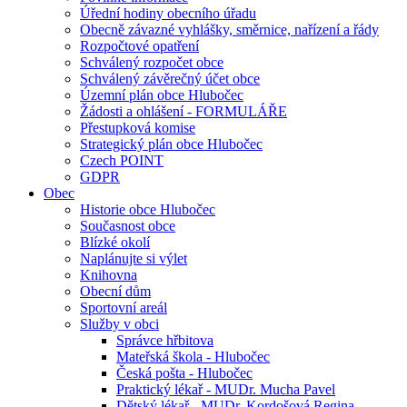
Úřední hodiny obecního úřadu
Obecně závazné vyhlášky, směrnice, nařízení a řády
Rozpočtové opatření
Schválený rozpočet obce
Schválený závěrečný účet obce
Územní plán obce Hlubočec
Žádosti a ohlášení - FORMULÁŘE
Přestupková komise
Strategický plán obce Hlubočec
Czech POINT
GDPR
Obec
Historie obce Hlubočec
Současnost obce
Blízké okolí
Naplánujte si výlet
Knihovna
Obecní dům
Sportovní areál
Služby v obci
Správce hřbitova
Mateřská škola - Hlubočec
Česká pošta - Hlubočec
Praktický lékař - MUDr. Mucha Pavel
Dětský lékař - MUDr. Kordošová Regina