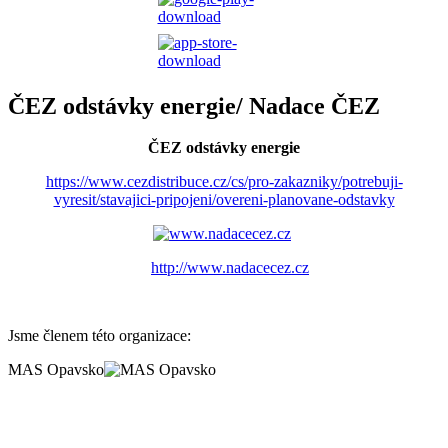
ČEZ odstávky energie/ Nadace ČEZ
ČEZ odstávky energie
https://www.cezdistribuce.cz/cs/pro-zakazniky/potrebuji-
vyresit/stavajici-pripojeni/overeni-planovane-odstavky
http://www.nadacecez.cz
Jsme členem této organizace:
MAS Opavsko