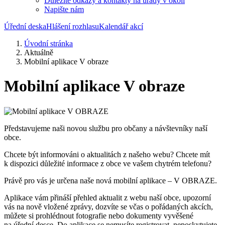
Důležité odkazy a kontakty na úřady v okolí
Napište nám
Úřední deska
Hlášení rozhlasu
Kalendář akcí
Úvodní stránka
Aktuálně
Mobilní aplikace V obraze
Mobilní aplikace V obraze
Představujeme naši novou službu pro občany a návštevníky naší
obce.
Chcete být informováni o aktualitách z našeho webu? Chcete mít
k dispozici důležité informace z obce ve vašem chytrém telefonu?
Právě pro vás je určena naše nová mobilní aplikace – V OBRAZE.
Aplikace vám přináší přehled aktualit z webu naší obce, upozorní
vás na nově vložené zprávy, dozvíte se včas o pořádaných akcích,
můžete si prohlédnout fotografie nebo dokumenty vyvěšené
na úřední desce. Do aplikace se nemusíte registrovat, neposkytujete