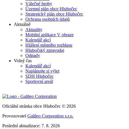
Válečné hroby
Územní plán obce Hlubočec
Strategický plán obce Hlubočec
Ochrana osobních údajů
Aktuálně
Aktuality
Mobilní aplikace V obraze
Kalendář akcí
Hlášení místního rozhlasu
Hlubočský zpravodaj
Odpady
Volný čas
Kalendář akcí
Naplánujte si výlet
SDH Hlubočec
Sportovní areál
Oficiální stránka obce Hlubočec © 2026
Provozovatel
Galileo Corporation s.r.o.
Poslední aktualizace: 7. 8. 2026