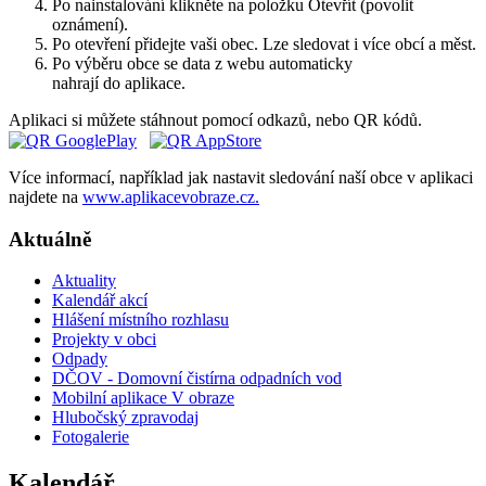
Po nainstalování klikněte na položku Otevřít (povolit
oznámení).
Po otevření přidejte vaši obec. Lze sledovat i více obcí a měst.
Po výběru obce se data z webu automaticky
nahrají do aplikace.
Aplikaci si můžete stáhnout pomocí odkazů, nebo QR kódů.
Více informací, například jak nastavit sledování naší obce v aplikaci
najdete na
www.aplikacevobraze.cz.
Aktuálně
Aktuality
Kalendář akcí
Hlášení místního rozhlasu
Projekty v obci
Odpady
DČOV - Domovní čistírna odpadních vod
Mobilní aplikace V obraze
Hlubočský zpravodaj
Fotogalerie
Kalendář