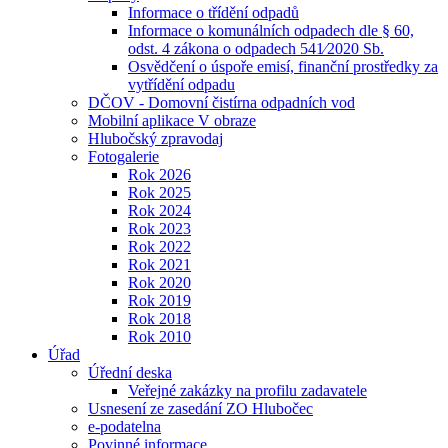
Informace o třídění odpadů
Informace o komunálních odpadech dle § 60,
odst. 4 zákona o odpadech 541⁄2020 Sb.
Osvědčení o úspoře emisí, finanční prostředky za
vytřídění odpadu
DČOV - Domovní čistírna odpadních vod
Mobilní aplikace V obraze
Hlubočský zpravodaj
Fotogalerie
Rok 2026
Rok 2025
Rok 2024
Rok 2023
Rok 2022
Rok 2021
Rok 2020
Rok 2019
Rok 2018
Rok 2010
Úřad
Úřední deska
Veřejné zakázky na profilu zadavatele
Usnesení ze zasedání ZO Hlubočec
e-podatelna
Povinné informace