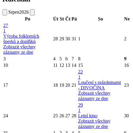
Srpen
2026
Po
Út
St
Čt
Pá
So
Ne
27
1
Výroba folklorních
28
29
30
31
1
2
šperků a doplňků
Zobrazit všechny
záznamy ze dne
3
4
5
6
7
8
9
10
11
12
13
14
15
16
22
1
Loučení s prázdninami
17
18
19
20
21
23
- DIVOČINA
Zobrazit všechny
záznamy ze dne
29
1
24
25
26
27
28
Letní kino
30
Zobrazit všechny
záznamy ze dne
31
1
2
3
4
5
6