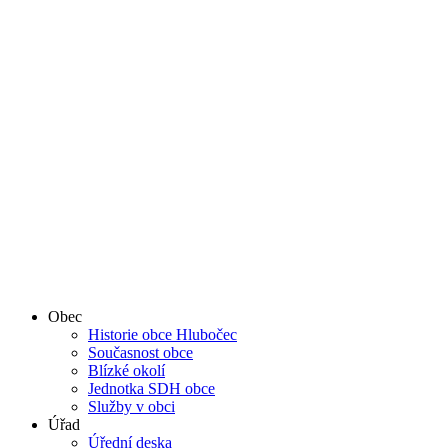
Obec
Historie obce Hlubočec
Současnost obce
Blízké okolí
Jednotka SDH obce
Služby v obci
Úřad
Úřední deska