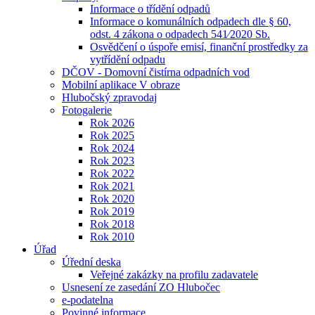
Informace o třídění odpadů
Informace o komunálních odpadech dle § 60,
odst. 4 zákona o odpadech 541⁄2020 Sb.
Osvědčení o úspoře emisí, finanční prostředky za
vytřídění odpadu
DČOV - Domovní čistírna odpadních vod
Mobilní aplikace V obraze
Hlubočský zpravodaj
Fotogalerie
Rok 2026
Rok 2025
Rok 2024
Rok 2023
Rok 2022
Rok 2021
Rok 2020
Rok 2019
Rok 2018
Rok 2010
Úřad
Úřední deska
Veřejné zakázky na profilu zadavatele
Usnesení ze zasedání ZO Hlubočec
e-podatelna
Povinné informace