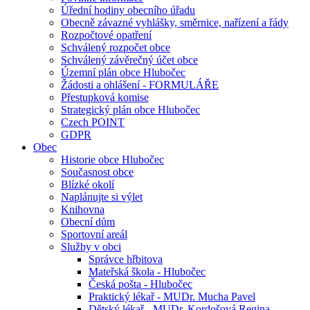
Úřední hodiny obecního úřadu
Obecně závazné vyhlášky, směrnice, nařízení a řády
Rozpočtové opatření
Schválený rozpočet obce
Schválený závěrečný účet obce
Územní plán obce Hlubočec
Žádosti a ohlášení - FORMULÁŘE
Přestupková komise
Strategický plán obce Hlubočec
Czech POINT
GDPR
Obec
Historie obce Hlubočec
Současnost obce
Blízké okolí
Naplánujte si výlet
Knihovna
Obecní dům
Sportovní areál
Služby v obci
Správce hřbitova
Mateřská škola - Hlubočec
Česká pošta - Hlubočec
Praktický lékař - MUDr. Mucha Pavel
Dětský lékař - MUDr. Kordošová Regina