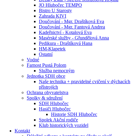
JO Hlubočec TEMPO
Bistro U Starosty
Zahrada KIVI
Doučování - Mgr. Draštíková Eva
Doučování - Mgr. Fantová Andrea
Kadeřnictví - Kotalová Eva
Masérské služby - Gřundělová Anna
Pedikura - Draštíková Hana
HM-Klapetek
Ostatní
Vodné
Farnost Pustá Polom
Služba nemocným
Jednotka SDH obce
Naše technika + pravidelné cvičení v dýchacích
přístrojích
Ochrana obyvatelstva
Spolky & sdružení
SDH Hlubočec
Hasiči Hlubočec
Historie SDH Hlubočec
Spolek Akční rodiče
Klub historických vozidel
Kontakt