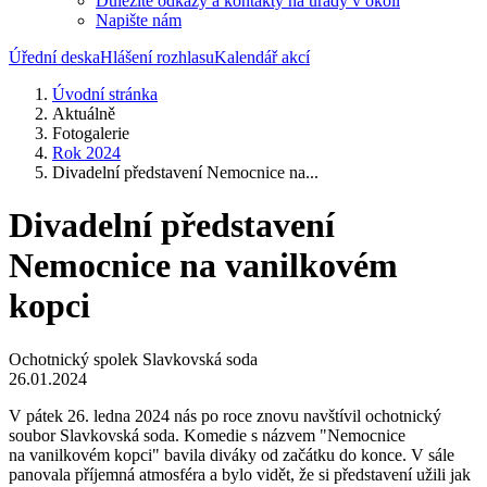
Důležité odkazy a kontakty na úřady v okolí
Napište nám
Úřední deska
Hlášení rozhlasu
Kalendář akcí
Úvodní stránka
Aktuálně
Fotogalerie
Rok 2024
Divadelní představení Nemocnice na...
Divadelní představení
Nemocnice na vanilkovém
kopci
Ochotnický spolek Slavkovská soda
26.01.2024
V pátek 26. ledna 2024 nás po roce znovu navštívil ochotnický
soubor Slavkovská soda. Komedie s názvem "Nemocnice
na vanilkovém kopci" bavila diváky od začátku do konce. V sále
panovala příjemná atmosféra a bylo vidět, že si představení užili jak