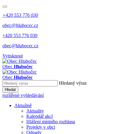
+420 553 776 030
obec@hlubocec.cz
+420 553 776 030
obec@hlubocec.cz
Vytisknout
Obec
Hlubočec
Obec
Hlubočec
Hledaný výraz
Hledat
rozšířené vyhledávání
Aktuálně
Aktuality
Kalendář akcí
Hlášení místního rozhlasu
Projekty v obci
Odpady