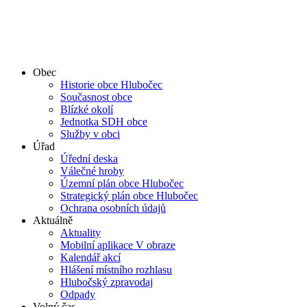
Obec
Historie obce Hlubočec
Současnost obce
Blízké okolí
Jednotka SDH obce
Služby v obci
Úřad
Úřední deska
Válečné hroby
Územní plán obce Hlubočec
Strategický plán obce Hlubočec
Ochrana osobních údajů
Aktuálně
Aktuality
Mobilní aplikace V obraze
Kalendář akcí
Hlášení místního rozhlasu
Hlubočský zpravodaj
Odpady
Volný čas