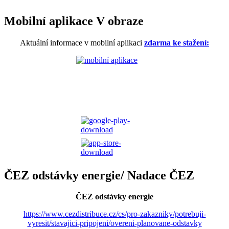
Mobilní aplikace V obraze
Aktuální informace v mobilní aplikaci
zdarma ke stažení:
ČEZ odstávky energie/ Nadace ČEZ
ČEZ odstávky energie
https://www.cezdistribuce.cz/cs/pro-zakazniky/potrebuji-
vyresit/stavajici-pripojeni/overeni-planovane-odstavky