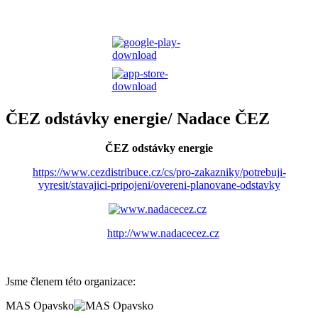
ČEZ odstávky energie/ Nadace ČEZ
ČEZ odstávky energie
https://www.cezdistribuce.cz/cs/pro-zakazniky/potrebuji-
vyresit/stavajici-pripojeni/overeni-planovane-odstavky
http://www.nadacecez.cz
Jsme členem této organizace:
MAS Opavsko