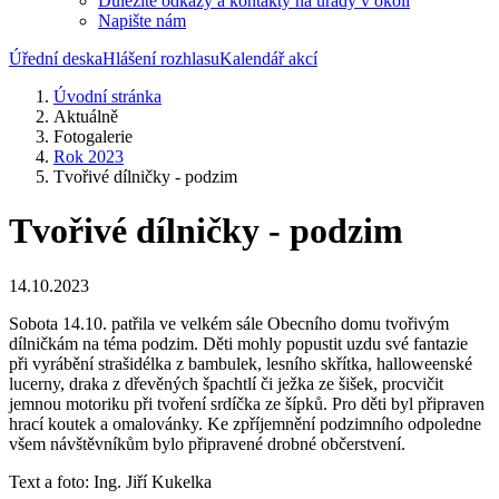
Důležité odkazy a kontakty na úřady v okolí
Napište nám
Úřední deska
Hlášení rozhlasu
Kalendář akcí
Úvodní stránka
Aktuálně
Fotogalerie
Rok 2023
Tvořivé dílničky - podzim
Tvořivé dílničky - podzim
14.10.2023
Sobota 14.10. patřila ve velkém sále Obecního domu tvořivým
dílničkám na téma podzim. Děti mohly popustit uzdu své fantazie
při vyrábění strašidélka z bambulek, lesního skřítka, halloweenské
lucerny, draka z dřevěných špachtlí či ježka ze šišek, procvičit
jemnou motoriku při tvoření srdíčka ze šípků. Pro děti byl připraven
hrací koutek a omalovánky. Ke zpříjemnění podzimního odpoledne
všem návštěvníkům bylo připravené drobné občerstvení.
Text a foto: Ing. Jiří Kukelka