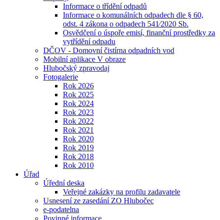
Informace o třídění odpadů
Informace o komunálních odpadech dle § 60,
odst. 4 zákona o odpadech 541⁄2020 Sb.
Osvědčení o úspoře emisí, finanční prostředky za
vytřídění odpadu
DČOV - Domovní čistírna odpadních vod
Mobilní aplikace V obraze
Hlubočský zpravodaj
Fotogalerie
Rok 2026
Rok 2025
Rok 2024
Rok 2023
Rok 2022
Rok 2021
Rok 2020
Rok 2019
Rok 2018
Rok 2010
Úřad
Úřední deska
Veřejné zakázky na profilu zadavatele
Usnesení ze zasedání ZO Hlubočec
e-podatelna
Povinné informace