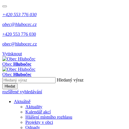
+420 553 776 030
obec@hlubocec.cz
+420 553 776 030
obec@hlubocec.cz
Vytisknout
Obec
Hlubočec
Obec
Hlubočec
Hledaný výraz
Hledat
rozšířené vyhledávání
Aktuálně
Aktuality
Kalendář akcí
Hlášení místního rozhlasu
Projekty v obci
Odpady