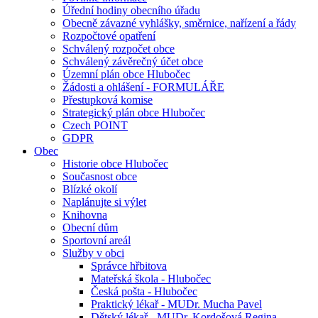
Úřední hodiny obecního úřadu
Obecně závazné vyhlášky, směrnice, nařízení a řády
Rozpočtové opatření
Schválený rozpočet obce
Schválený závěrečný účet obce
Územní plán obce Hlubočec
Žádosti a ohlášení - FORMULÁŘE
Přestupková komise
Strategický plán obce Hlubočec
Czech POINT
GDPR
Obec
Historie obce Hlubočec
Současnost obce
Blízké okolí
Naplánujte si výlet
Knihovna
Obecní dům
Sportovní areál
Služby v obci
Správce hřbitova
Mateřská škola - Hlubočec
Česká pošta - Hlubočec
Praktický lékař - MUDr. Mucha Pavel
Dětský lékař - MUDr. Kordošová Regina