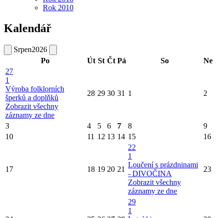
Rok 2010
Kalendář
Srpen
2026
Po
Út
St
Čt
Pá
So
Ne
27
1
Výroba folklorních
28
29
30
31
1
2
šperků a doplňků
Zobrazit všechny
záznamy ze dne
3
4
5
6
7
8
9
10
11
12
13
14
15
16
22
1
Loučení s prázdninami
17
18
19
20
21
23
- DIVOČINA
Zobrazit všechny
záznamy ze dne
29
1