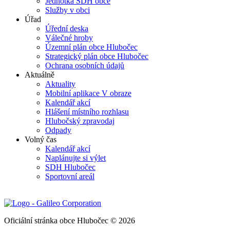
Jednotka SDH obce
Služby v obci
Úřad
Úřední deska
Válečné hroby
Územní plán obce Hlubočec
Strategický plán obce Hlubočec
Ochrana osobních údajů
Aktuálně
Aktuality
Mobilní aplikace V obraze
Kalendář akcí
Hlášení místního rozhlasu
Hlubočský zpravodaj
Odpady
Volný čas
Kalendář akcí
Naplánujte si výlet
SDH Hlubočec
Sportovní areál
Oficiální stránka obce Hlubočec © 2026