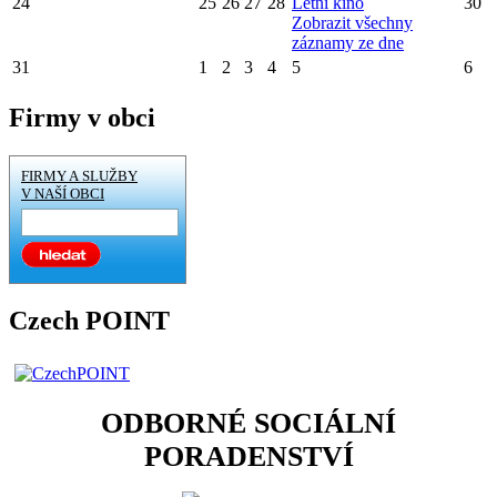
24
25
26
27
28
Letní kino
30
Zobrazit všechny
záznamy ze dne
31
1
2
3
4
5
6
Firmy v obci
FIRMY A SLUŽBY
V NAŠÍ OBCI
Czech POINT
ODBORNÉ SOCIÁLNÍ
PORADENSTVÍ