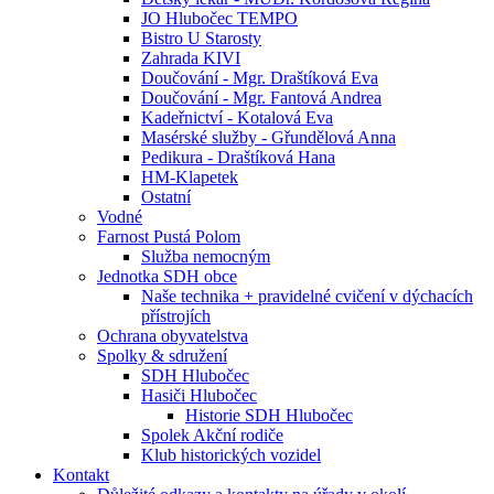
JO Hlubočec TEMPO
Bistro U Starosty
Zahrada KIVI
Doučování - Mgr. Draštíková Eva
Doučování - Mgr. Fantová Andrea
Kadeřnictví - Kotalová Eva
Masérské služby - Gřundělová Anna
Pedikura - Draštíková Hana
HM-Klapetek
Ostatní
Vodné
Farnost Pustá Polom
Služba nemocným
Jednotka SDH obce
Naše technika + pravidelné cvičení v dýchacích
přístrojích
Ochrana obyvatelstva
Spolky & sdružení
SDH Hlubočec
Hasiči Hlubočec
Historie SDH Hlubočec
Spolek Akční rodiče
Klub historických vozidel
Kontakt