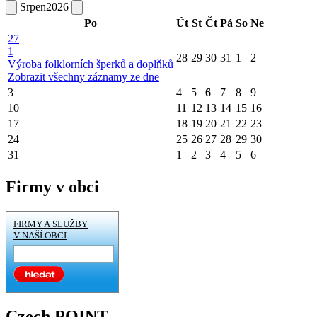
Srpen
2026
Po
Út
St
Čt
Pá
So
Ne
27
1
28
29
30
31
1
2
Výroba folklorních šperků a doplňků
Zobrazit všechny záznamy ze dne
3
4
5
6
7
8
9
10
11
12
13
14
15
16
17
18
19
20
21
22
23
24
25
26
27
28
29
30
31
1
2
3
4
5
6
Firmy v obci
FIRMY A SLUŽBY
V NAŠÍ OBCI
Czech POINT