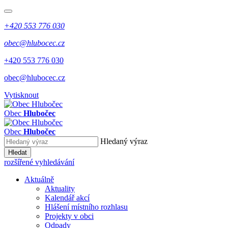
+420 553 776 030
obec@hlubocec.cz
+420 553 776 030
obec@hlubocec.cz
Vytisknout
Obec
Hlubočec
Obec
Hlubočec
Hledaný výraz
Hledat
rozšířené vyhledávání
Aktuálně
Aktuality
Kalendář akcí
Hlášení místního rozhlasu
Projekty v obci
Odpady