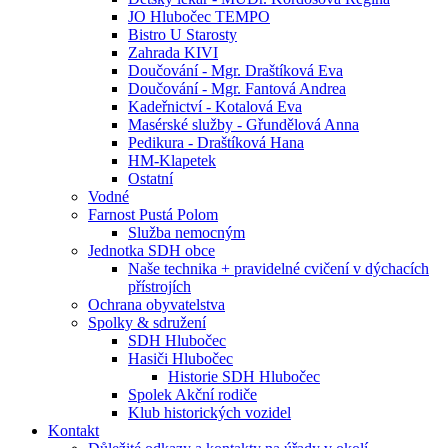
JO Hlubočec TEMPO
Bistro U Starosty
Zahrada KIVI
Doučování - Mgr. Draštíková Eva
Doučování - Mgr. Fantová Andrea
Kadeřnictví - Kotalová Eva
Masérské služby - Gřundělová Anna
Pedikura - Draštíková Hana
HM-Klapetek
Ostatní
Vodné
Farnost Pustá Polom
Služba nemocným
Jednotka SDH obce
Naše technika + pravidelné cvičení v dýchacích
přístrojích
Ochrana obyvatelstva
Spolky & sdružení
SDH Hlubočec
Hasiči Hlubočec
Historie SDH Hlubočec
Spolek Akční rodiče
Klub historických vozidel
Kontakt