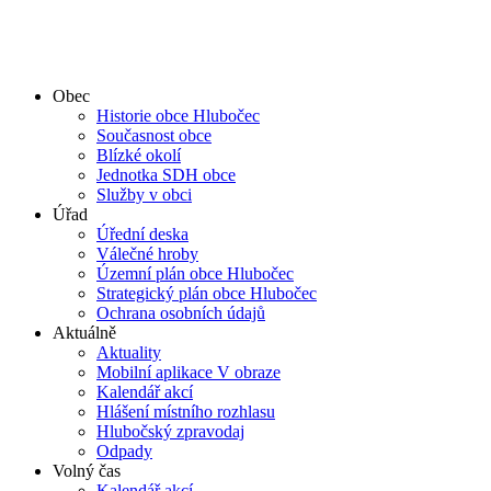
Obec
Historie obce Hlubočec
Současnost obce
Blízké okolí
Jednotka SDH obce
Služby v obci
Úřad
Úřední deska
Válečné hroby
Územní plán obce Hlubočec
Strategický plán obce Hlubočec
Ochrana osobních údajů
Aktuálně
Aktuality
Mobilní aplikace V obraze
Kalendář akcí
Hlášení místního rozhlasu
Hlubočský zpravodaj
Odpady
Volný čas
Kalendář akcí