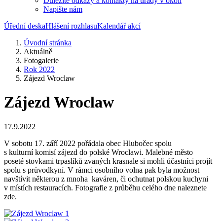
Důležité odkazy a kontakty na úřady v okolí
Napište nám
Úřední deska
Hlášení rozhlasu
Kalendář akcí
Úvodní stránka
Aktuálně
Fotogalerie
Rok 2022
Zájezd Wroclaw
Zájezd Wroclaw
17.9.2022
V sobotu 17. září 2022 pořádala obec Hlubočec spolu
s kulturní komisí zájezd do polské Wroclawi. Malebné město
poseté stovkami trpaslíků zvaných krasnale si mohli účastníci projít
spolu s průvodkyní. V rámci osobního volna pak byla možnost
navštívit některou z mnoha kaváren, či ochutnat polskou kuchyni
v místích restauracích. Fotografie z průběhu celého dne naleznete
zde.