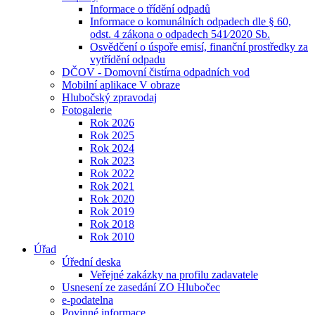
Informace o třídění odpadů
Informace o komunálních odpadech dle § 60,
odst. 4 zákona o odpadech 541⁄2020 Sb.
Osvědčení o úspoře emisí, finanční prostředky za
vytřídění odpadu
DČOV - Domovní čistírna odpadních vod
Mobilní aplikace V obraze
Hlubočský zpravodaj
Fotogalerie
Rok 2026
Rok 2025
Rok 2024
Rok 2023
Rok 2022
Rok 2021
Rok 2020
Rok 2019
Rok 2018
Rok 2010
Úřad
Úřední deska
Veřejné zakázky na profilu zadavatele
Usnesení ze zasedání ZO Hlubočec
e-podatelna
Povinné informace