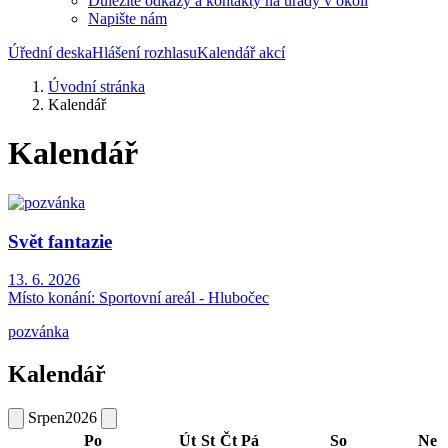
Důležité odkazy a kontakty na úřady v okolí
Napište nám
Úřední deska
Hlášení rozhlasu
Kalendář akcí
Úvodní stránka
Kalendář
Kalendář
Svět fantazie
13. 6. 2026
Místo konání:
Sportovní areál - Hlubočec
pozvánka
Kalendář
Srpen
2026
Po
Út
St
Čt
Pá
So
Ne