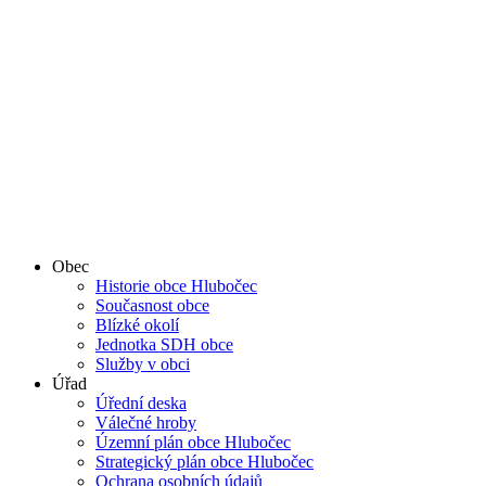
Obec
Historie obce Hlubočec
Současnost obce
Blízké okolí
Jednotka SDH obce
Služby v obci
Úřad
Úřední deska
Válečné hroby
Územní plán obce Hlubočec
Strategický plán obce Hlubočec
Ochrana osobních údajů