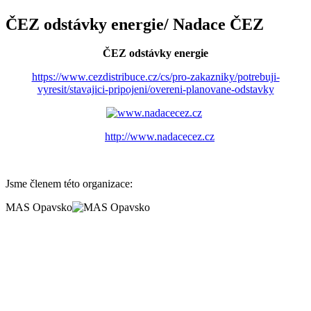
ČEZ odstávky energie/ Nadace ČEZ
ČEZ odstávky energie
https://www.cezdistribuce.cz/cs/pro-zakazniky/potrebuji-
vyresit/stavajici-pripojeni/overeni-planovane-odstavky
http://www.nadacecez.cz
Jsme členem této organizace:
MAS Opavsko