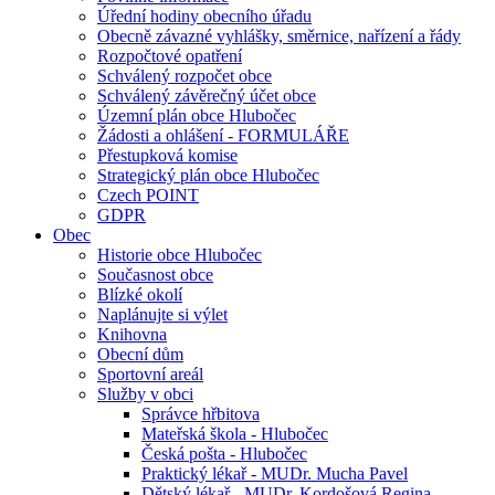
Úřední hodiny obecního úřadu
Obecně závazné vyhlášky, směrnice, nařízení a řády
Rozpočtové opatření
Schválený rozpočet obce
Schválený závěrečný účet obce
Územní plán obce Hlubočec
Žádosti a ohlášení - FORMULÁŘE
Přestupková komise
Strategický plán obce Hlubočec
Czech POINT
GDPR
Obec
Historie obce Hlubočec
Současnost obce
Blízké okolí
Naplánujte si výlet
Knihovna
Obecní dům
Sportovní areál
Služby v obci
Správce hřbitova
Mateřská škola - Hlubočec
Česká pošta - Hlubočec
Praktický lékař - MUDr. Mucha Pavel
Dětský lékař - MUDr. Kordošová Regina