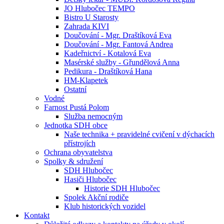
JO Hlubočec TEMPO
Bistro U Starosty
Zahrada KIVI
Doučování - Mgr. Draštíková Eva
Doučování - Mgr. Fantová Andrea
Kadeřnictví - Kotalová Eva
Masérské služby - Gřundělová Anna
Pedikura - Draštíková Hana
HM-Klapetek
Ostatní
Vodné
Farnost Pustá Polom
Služba nemocným
Jednotka SDH obce
Naše technika + pravidelné cvičení v dýchacích
přístrojích
Ochrana obyvatelstva
Spolky & sdružení
SDH Hlubočec
Hasiči Hlubočec
Historie SDH Hlubočec
Spolek Akční rodiče
Klub historických vozidel
Kontakt