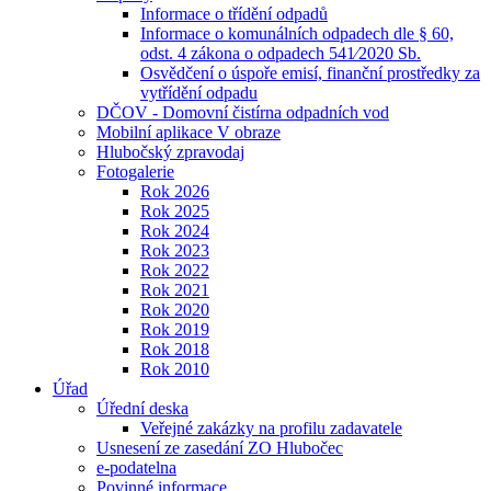
Informace o třídění odpadů
Informace o komunálních odpadech dle § 60,
odst. 4 zákona o odpadech 541⁄2020 Sb.
Osvědčení o úspoře emisí, finanční prostředky za
vytřídění odpadu
DČOV - Domovní čistírna odpadních vod
Mobilní aplikace V obraze
Hlubočský zpravodaj
Fotogalerie
Rok 2026
Rok 2025
Rok 2024
Rok 2023
Rok 2022
Rok 2021
Rok 2020
Rok 2019
Rok 2018
Rok 2010
Úřad
Úřední deska
Veřejné zakázky na profilu zadavatele
Usnesení ze zasedání ZO Hlubočec
e-podatelna
Povinné informace