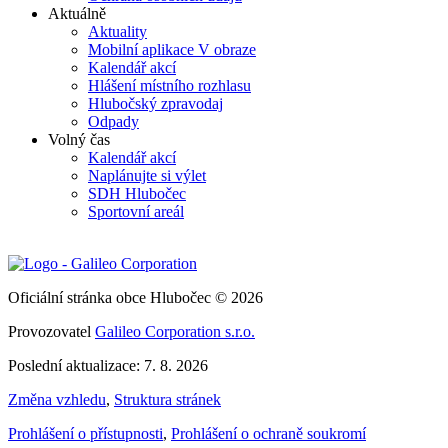
Aktuálně
Aktuality
Mobilní aplikace V obraze
Kalendář akcí
Hlášení místního rozhlasu
Hlubočský zpravodaj
Odpady
Volný čas
Kalendář akcí
Naplánujte si výlet
SDH Hlubočec
Sportovní areál
Oficiální stránka obce Hlubočec © 2026
Provozovatel
Galileo Corporation s.r.o.
Poslední aktualizace: 7. 8. 2026
Změna vzhledu
,
Struktura stránek
Prohlášení o přístupnosti
,
Prohlášení o ochraně soukromí