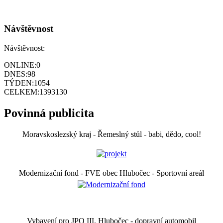
Návštěvnost
Návštěvnost:
ONLINE:
0
DNES:
98
TÝDEN:
1054
CELKEM:
1393130
Povinná publicita
Moravskoslezský kraj - Řemeslný stůl - babi, dědo, cool!
Modernizační fond - FVE obec Hlubočec - Sportovní areál
Vybavení pro JPO III. Hlubočec - dopravní automobil