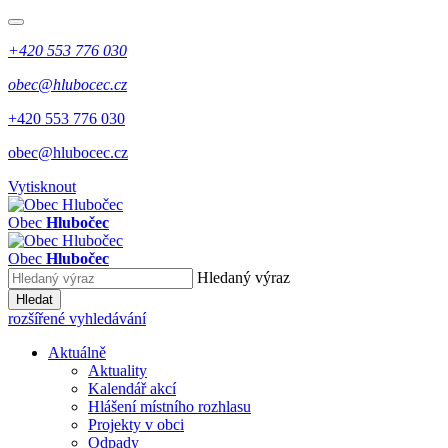
+420 553 776 030
obec@hlubocec.cz
+420 553 776 030
obec@hlubocec.cz
Vytisknout
Obec
Hlubočec
Obec
Hlubočec
Hledaný výraz
Hledat
rozšířené vyhledávání
Aktuálně
Aktuality
Kalendář akcí
Hlášení místního rozhlasu
Projekty v obci
Odpady