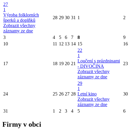
27
1
Výroba folklorních
28
29
30
31
1
2
šperků a doplňků
Zobrazit všechny
záznamy ze dne
3
4
5
6
7
8
9
10
11
12
13
14
15
16
22
1
Loučení s prázdninami
17
18
19
20
21
23
- DIVOČINA
Zobrazit všechny
záznamy ze dne
29
1
24
25
26
27
28
Letní kino
30
Zobrazit všechny
záznamy ze dne
31
1
2
3
4
5
6
Firmy v obci