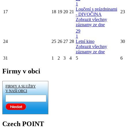
1
Loučení s prázdninami
17
18
19
20
21
23
- DIVOČINA
Zobrazit všechny
záznamy ze dne
29
1
24
25
26
27
28
Letní kino
30
Zobrazit všechny
záznamy ze dne
31
1
2
3
4
5
6
Firmy v obci
FIRMY A SLUŽBY
V NAŠÍ OBCI
Czech POINT