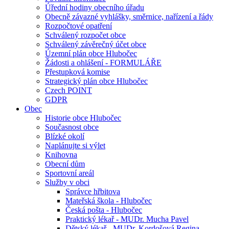
Úřední hodiny obecního úřadu
Obecně závazné vyhlášky, směrnice, nařízení a řády
Rozpočtové opatření
Schválený rozpočet obce
Schválený závěrečný účet obce
Územní plán obce Hlubočec
Žádosti a ohlášení - FORMULÁŘE
Přestupková komise
Strategický plán obce Hlubočec
Czech POINT
GDPR
Obec
Historie obce Hlubočec
Současnost obce
Blízké okolí
Naplánujte si výlet
Knihovna
Obecní dům
Sportovní areál
Služby v obci
Správce hřbitova
Mateřská škola - Hlubočec
Česká pošta - Hlubočec
Praktický lékař - MUDr. Mucha Pavel
Dětský lékař - MUDr. Kordošová Regina