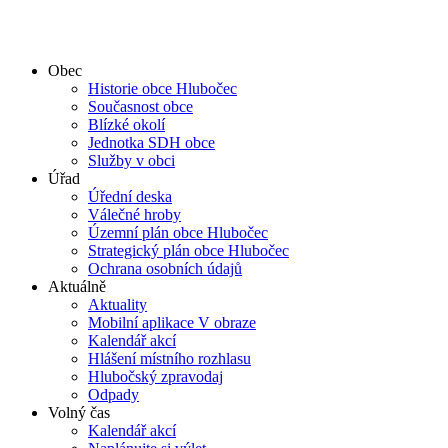
Obec
Historie obce Hlubočec
Současnost obce
Blízké okolí
Jednotka SDH obce
Služby v obci
Úřad
Úřední deska
Válečné hroby
Územní plán obce Hlubočec
Strategický plán obce Hlubočec
Ochrana osobních údajů
Aktuálně
Aktuality
Mobilní aplikace V obraze
Kalendář akcí
Hlášení místního rozhlasu
Hlubočský zpravodaj
Odpady
Volný čas
Kalendář akcí