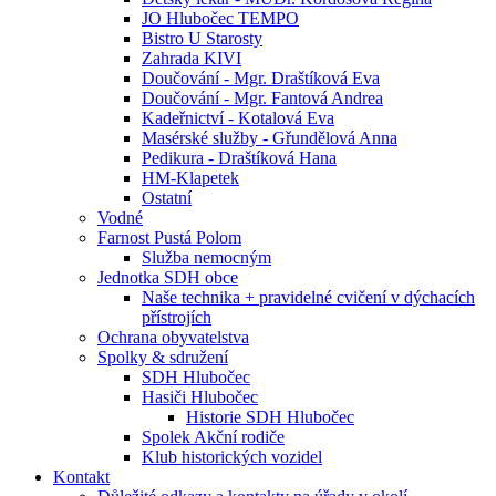
JO Hlubočec TEMPO
Bistro U Starosty
Zahrada KIVI
Doučování - Mgr. Draštíková Eva
Doučování - Mgr. Fantová Andrea
Kadeřnictví - Kotalová Eva
Masérské služby - Gřundělová Anna
Pedikura - Draštíková Hana
HM-Klapetek
Ostatní
Vodné
Farnost Pustá Polom
Služba nemocným
Jednotka SDH obce
Naše technika + pravidelné cvičení v dýchacích
přístrojích
Ochrana obyvatelstva
Spolky & sdružení
SDH Hlubočec
Hasiči Hlubočec
Historie SDH Hlubočec
Spolek Akční rodiče
Klub historických vozidel
Kontakt