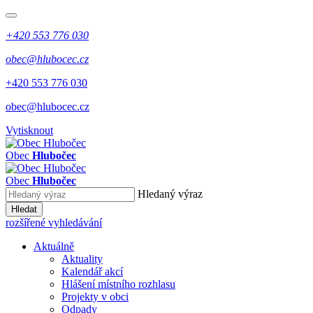
+420 553 776 030
obec@hlubocec.cz
+420 553 776 030
obec@hlubocec.cz
Vytisknout
Obec
Hlubočec
Obec
Hlubočec
Hledaný výraz
Hledat
rozšířené vyhledávání
Aktuálně
Aktuality
Kalendář akcí
Hlášení místního rozhlasu
Projekty v obci
Odpady