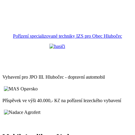
Pořízení specializované techniky IZS pro Obec Hlubočec
Vybavení pro JPO III. Hlubočec - dopravní automobil
Příspěvek ve výši 40.000,- Kč na pořízení lezeckého vybavení