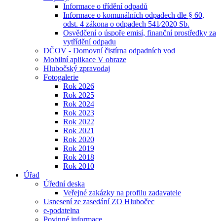
Informace o třídění odpadů
Informace o komunálních odpadech dle § 60,
odst. 4 zákona o odpadech 541⁄2020 Sb.
Osvědčení o úspoře emisí, finanční prostředky za
vytřídění odpadu
DČOV - Domovní čistírna odpadních vod
Mobilní aplikace V obraze
Hlubočský zpravodaj
Fotogalerie
Rok 2026
Rok 2025
Rok 2024
Rok 2023
Rok 2022
Rok 2021
Rok 2020
Rok 2019
Rok 2018
Rok 2010
Úřad
Úřední deska
Veřejné zakázky na profilu zadavatele
Usnesení ze zasedání ZO Hlubočec
e-podatelna
Povinné informace