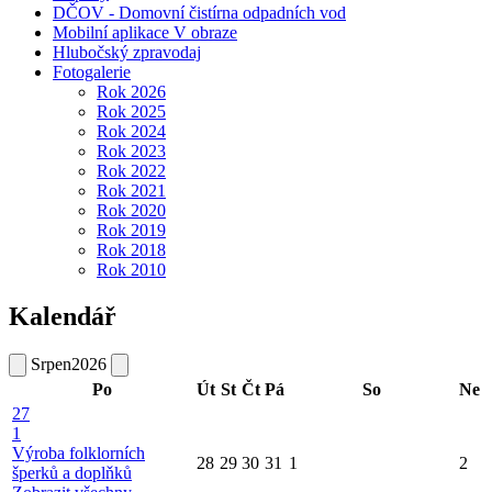
DČOV - Domovní čistírna odpadních vod
Mobilní aplikace V obraze
Hlubočský zpravodaj
Fotogalerie
Rok 2026
Rok 2025
Rok 2024
Rok 2023
Rok 2022
Rok 2021
Rok 2020
Rok 2019
Rok 2018
Rok 2010
Kalendář
Srpen
2026
Po
Út
St
Čt
Pá
So
Ne
27
1
Výroba folklorních
28
29
30
31
1
2
šperků a doplňků