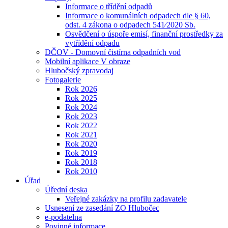
Informace o třídění odpadů
Informace o komunálních odpadech dle § 60,
odst. 4 zákona o odpadech 541⁄2020 Sb.
Osvědčení o úspoře emisí, finanční prostředky za
vytřídění odpadu
DČOV - Domovní čistírna odpadních vod
Mobilní aplikace V obraze
Hlubočský zpravodaj
Fotogalerie
Rok 2026
Rok 2025
Rok 2024
Rok 2023
Rok 2022
Rok 2021
Rok 2020
Rok 2019
Rok 2018
Rok 2010
Úřad
Úřední deska
Veřejné zakázky na profilu zadavatele
Usnesení ze zasedání ZO Hlubočec
e-podatelna
Povinné informace