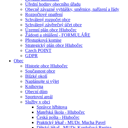
Úřední hodiny obecního úřadu
Obecně závazné vyhlášky, směrnice, nařízení a řády
Rozpočtové opatření
Schválený rozpočet obce
Schválený závěrečný účet obce
Územní plán obce Hlubočec
Žádosti a ohlášení - FORMULÁŘE
Přestupková komise
Strategický plán obce Hlubočec
Czech POINT
GDPR
Obec
Historie obce Hlubočec
Současnost obce
Blízké okolí
Naplánujte si výlet
Knihovna
Obecní dům
Sportovní areál
Služby v obci
Správce hřbitova
Mateřská škola - Hlubočec
Česká pošta - Hlubočec
Praktický lékař - MUDr. Mucha Pavel
Dětský lékař - MUDr. Kordošová Regina