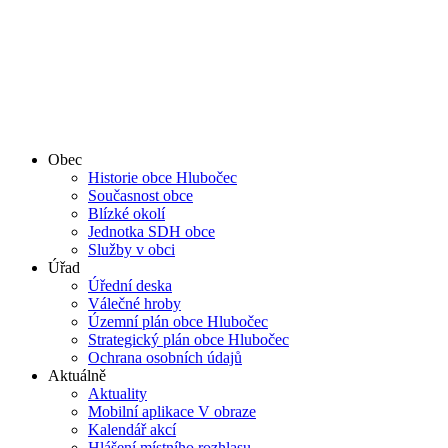
Obec
Historie obce Hlubočec
Současnost obce
Blízké okolí
Jednotka SDH obce
Služby v obci
Úřad
Úřední deska
Válečné hroby
Územní plán obce Hlubočec
Strategický plán obce Hlubočec
Ochrana osobních údajů
Aktuálně
Aktuality
Mobilní aplikace V obraze
Kalendář akcí
Hlášení místního rozhlasu