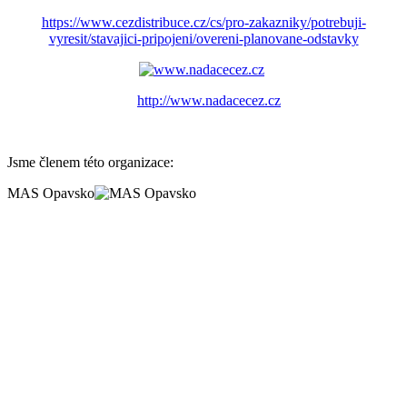
https://www.cezdistribuce.cz/cs/pro-zakazniky/potrebuji-
vyresit/stavajici-pripojeni/overeni-planovane-odstavky
http://www.nadacecez.cz
Jsme členem této organizace:
MAS Opavsko