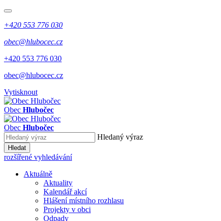
+420 553 776 030
obec@hlubocec.cz
+420 553 776 030
obec@hlubocec.cz
Vytisknout
Obec
Hlubočec
Obec
Hlubočec
Hledaný výraz
Hledat
rozšířené vyhledávání
Aktuálně
Aktuality
Kalendář akcí
Hlášení místního rozhlasu
Projekty v obci
Odpady