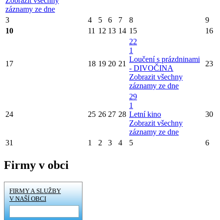
Zobrazit všechny
záznamy ze dne
3
4
5
6
7
8
9
10
11
12
13
14
15
16
22
1
Loučení s prázdninami
17
18
19
20
21
23
- DIVOČINA
Zobrazit všechny
záznamy ze dne
29
1
24
25
26
27
28
Letní kino
30
Zobrazit všechny
záznamy ze dne
31
1
2
3
4
5
6
Firmy v obci
FIRMY A SLUŽBY
V NAŠÍ OBCI