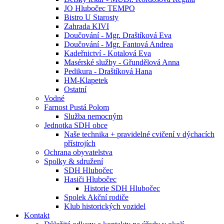
JO Hlubočec TEMPO
Bistro U Starosty
Zahrada KIVI
Doučování - Mgr. Draštíková Eva
Doučování - Mgr. Fantová Andrea
Kadeřnictví - Kotalová Eva
Masérské služby - Gřundělová Anna
Pedikura - Draštíková Hana
HM-Klapetek
Ostatní
Vodné
Farnost Pustá Polom
Služba nemocným
Jednotka SDH obce
Naše technika + pravidelné cvičení v dýchacích
přístrojích
Ochrana obyvatelstva
Spolky & sdružení
SDH Hlubočec
Hasiči Hlubočec
Historie SDH Hlubočec
Spolek Akční rodiče
Klub historických vozidel
Kontakt