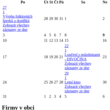
Po
Út
St
Čt
Pá
So
Ne
27
1
Výroba folklorních
28
29
30
31
1
2
šperků a doplňků
Zobrazit všechny
záznamy ze dne
3
4
5
6
7
8
9
10
11
12
13
14
15
16
22
1
Loučení s prázdninami
17
18
19
20
21
23
- DIVOČINA
Zobrazit všechny
záznamy ze dne
29
1
24
25
26
27
28
Letní kino
30
Zobrazit všechny
záznamy ze dne
31
1
2
3
4
5
6
Firmy v obci