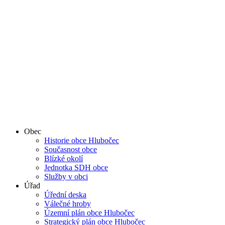
Obec
Historie obce Hlubočec
Současnost obce
Blízké okolí
Jednotka SDH obce
Služby v obci
Úřad
Úřední deska
Válečné hroby
Územní plán obce Hlubočec
Strategický plán obce Hlubočec