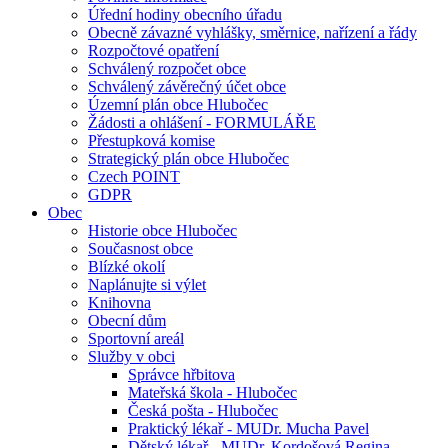
Úřední hodiny obecního úřadu
Obecně závazné vyhlášky, směrnice, nařízení a řády
Rozpočtové opatření
Schválený rozpočet obce
Schválený závěrečný účet obce
Územní plán obce Hlubočec
Žádosti a ohlášení - FORMULÁŘE
Přestupková komise
Strategický plán obce Hlubočec
Czech POINT
GDPR
Obec
Historie obce Hlubočec
Současnost obce
Blízké okolí
Naplánujte si výlet
Knihovna
Obecní dům
Sportovní areál
Služby v obci
Správce hřbitova
Mateřská škola - Hlubočec
Česká pošta - Hlubočec
Praktický lékař - MUDr. Mucha Pavel
Dětský lékař - MUDr. Kordošová Regina