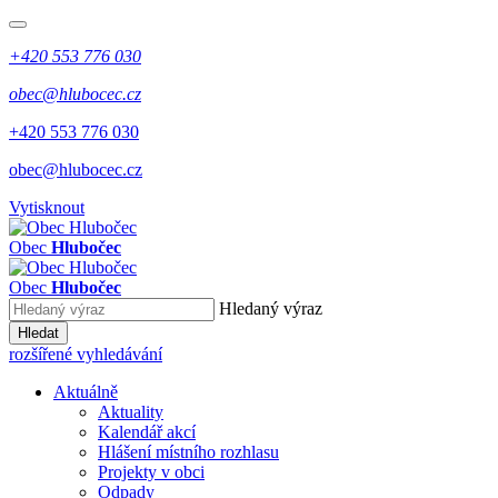
+420 553 776 030
obec@hlubocec.cz
+420 553 776 030
obec@hlubocec.cz
Vytisknout
Obec
Hlubočec
Obec
Hlubočec
Hledaný výraz
Hledat
rozšířené vyhledávání
Aktuálně
Aktuality
Kalendář akcí
Hlášení místního rozhlasu
Projekty v obci
Odpady