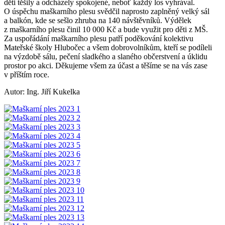
děti těšily a odcházely spokojené, neboť každý los vyhrával.
O úspěchu maškarního plesu svědčil naprosto zaplněný velký sál
a balkón, kde se sešlo zhruba na 140 návštěvníků. Výdělek
z maškarního plesu činil 10 000 Kč a bude využit pro děti z MŠ.
Za uspořádání maškarního plesu patří poděkování kolektivu
Mateřské školy Hlubočec a všem dobrovolníkům, kteří se podíleli
na výzdobě sálu, pečení sladkého a slaného občerstvení a úklidu
prostor po akci. Děkujeme všem za účast a těšíme se na vás zase
v příštím roce.
Autor: Ing. Jiří Kukelka