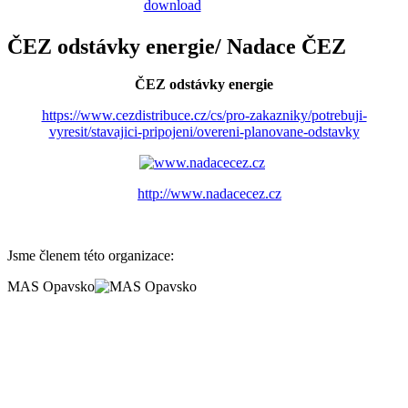
ČEZ odstávky energie/ Nadace ČEZ
ČEZ odstávky energie
https://www.cezdistribuce.cz/cs/pro-zakazniky/potrebuji-
vyresit/stavajici-pripojeni/overeni-planovane-odstavky
http://www.nadacecez.cz
Jsme členem této organizace:
MAS Opavsko