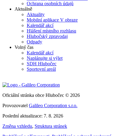
Ochrana osobních údajů
Aktuálně
Aktuality
Mobilní aplikace V obraze
Kalendář akcí
Hlášení místního rozhlasu
Hlubočský zpravodaj
Odpady
Volný čas
Kalendář akcí
Naplánujte si výlet
SDH Hlubočec
Sportovní areál
Oficiální stránka obce Hlubočec © 2026
Provozovatel
Galileo Corporation s.r.o.
Poslední aktualizace: 7. 8. 2026
Změna vzhledu
,
Struktura stránek