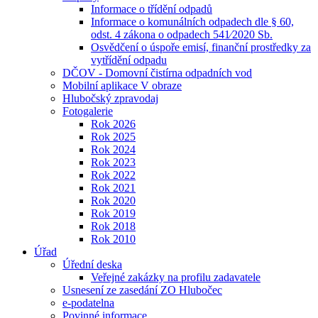
Informace o třídění odpadů
Informace o komunálních odpadech dle § 60,
odst. 4 zákona o odpadech 541⁄2020 Sb.
Osvědčení o úspoře emisí, finanční prostředky za
vytřídění odpadu
DČOV - Domovní čistírna odpadních vod
Mobilní aplikace V obraze
Hlubočský zpravodaj
Fotogalerie
Rok 2026
Rok 2025
Rok 2024
Rok 2023
Rok 2022
Rok 2021
Rok 2020
Rok 2019
Rok 2018
Rok 2010
Úřad
Úřední deska
Veřejné zakázky na profilu zadavatele
Usnesení ze zasedání ZO Hlubočec
e-podatelna
Povinné informace