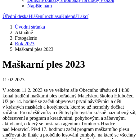
Důležité odkazy a kontakty na úřady v okolí
Napište nám
Úřední deska
Hlášení rozhlasu
Kalendář akcí
Úvodní stránka
Aktuálně
Fotogalerie
Rok 2023
Maškarní ples 2023
Maškarní ples 2023
11.02.2023
V sobotu 11.2. 2023 se ve velkém sále Obecního úřadu od 14:30
konal tradiční maškarní ples pořádaný Mateřskou školou Hlubočec.
Už po 14. hodině se začali objevovat první návštěvníci a děti
v krásných maskách a kostýmech, které se už nemohly dočkat
začátku. Pro návštěvníky a děti byl přichystán krásně nazdobený sál,
občerstvení a program s kreativními, pohybovými a zábavnými
aktivitami, o který se postarala agentura Tomino z Hradce
nad Moravicí. Před 17. hodinou začal program maškarního plesu
směřovat do finále a proběhlo losování tomboly, na které se všechny