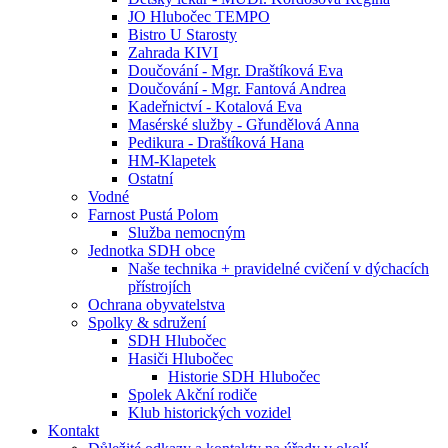
JO Hlubočec TEMPO
Bistro U Starosty
Zahrada KIVI
Doučování - Mgr. Draštíková Eva
Doučování - Mgr. Fantová Andrea
Kadeřnictví - Kotalová Eva
Masérské služby - Gřundělová Anna
Pedikura - Draštíková Hana
HM-Klapetek
Ostatní
Vodné
Farnost Pustá Polom
Služba nemocným
Jednotka SDH obce
Naše technika + pravidelné cvičení v dýchacích
přístrojích
Ochrana obyvatelstva
Spolky & sdružení
SDH Hlubočec
Hasiči Hlubočec
Historie SDH Hlubočec
Spolek Akční rodiče
Klub historických vozidel
Kontakt