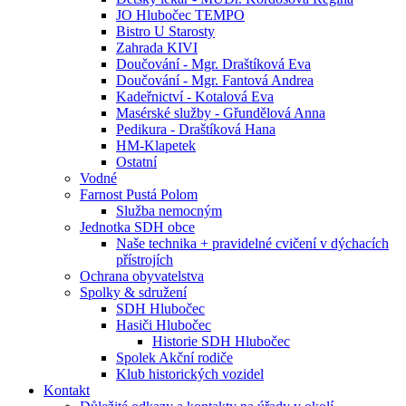
JO Hlubočec TEMPO
Bistro U Starosty
Zahrada KIVI
Doučování - Mgr. Draštíková Eva
Doučování - Mgr. Fantová Andrea
Kadeřnictví - Kotalová Eva
Masérské služby - Gřundělová Anna
Pedikura - Draštíková Hana
HM-Klapetek
Ostatní
Vodné
Farnost Pustá Polom
Služba nemocným
Jednotka SDH obce
Naše technika + pravidelné cvičení v dýchacích
přístrojích
Ochrana obyvatelstva
Spolky & sdružení
SDH Hlubočec
Hasiči Hlubočec
Historie SDH Hlubočec
Spolek Akční rodiče
Klub historických vozidel
Kontakt