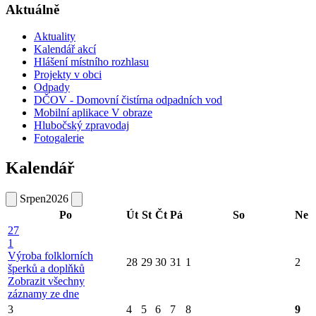
Aktuálně
Aktuality
Kalendář akcí
Hlášení místního rozhlasu
Projekty v obci
Odpady
DČOV - Domovní čistírna odpadních vod
Mobilní aplikace V obraze
Hlubočský zpravodaj
Fotogalerie
Kalendář
Srpen
2026
Po
Út
St
Čt
Pá
So
Ne
27
1
Výroba folklorních
28
29
30
31
1
2
šperků a doplňků
Zobrazit všechny
záznamy ze dne
3
4
5
6
7
8
9