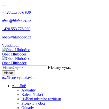
+420 553 776 030
obec@hlubocec.cz
+420 553 776 030
obec@hlubocec.cz
Vytisknout
Obec
Hlubočec
Obec
Hlubočec
Hledaný výraz
Hledat
rozšířené vyhledávání
Aktuálně
Aktuality
Kalendář akcí
Hlášení místního rozhlasu
Projekty v obci
Odpady