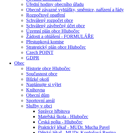
Úřední hodiny obecního úřadu
Obecně závazné vyhlášky, směrnice, nařízení a řády
Rozpočtové opatření
Schválený rozpočet obce
Schválený závěrečný účet obce
Územní plán obce Hlubočec
Žádosti a ohlášení - FORMULÁŘE
Přestupková komise
Strategický plán obce Hlubočec
Czech POINT
GDPR
Obec
Historie obce Hlubočec
Současnost obce
Blízké okolí
Naplánujte si výlet
Knihovna
Obecní dům
Sportovní areál
Služby v obci
Správce hřbitova
Mateřská škola - Hlubočec
Česká pošta - Hlubočec
Praktický lékař - MUDr. Mucha Pavel
Dětský lékař - MUDr. Kordošová Regina