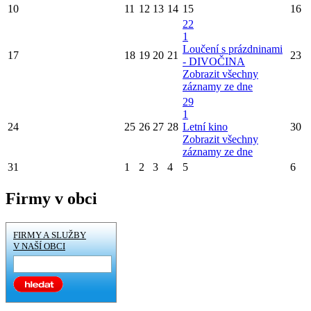
10
11
12
13
14
15
16
22
1
Loučení s prázdninami
17
18
19
20
21
23
- DIVOČINA
Zobrazit všechny
záznamy ze dne
29
1
24
25
26
27
28
Letní kino
30
Zobrazit všechny
záznamy ze dne
31
1
2
3
4
5
6
Firmy v obci
FIRMY A SLUŽBY
V NAŠÍ OBCI