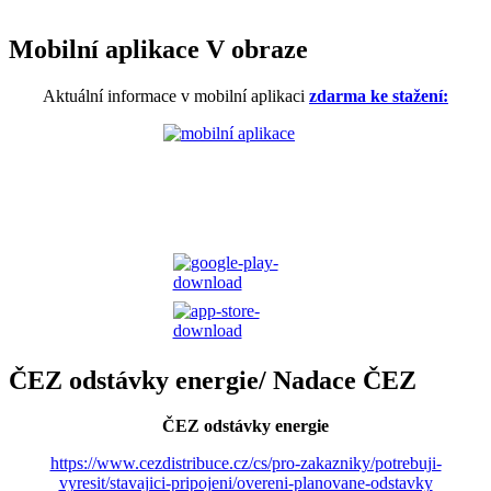
Mobilní aplikace V obraze
Aktuální informace v mobilní aplikaci
zdarma ke stažení:
ČEZ odstávky energie/ Nadace ČEZ
ČEZ odstávky energie
https://www.cezdistribuce.cz/cs/pro-zakazniky/potrebuji-
vyresit/stavajici-pripojeni/overeni-planovane-odstavky