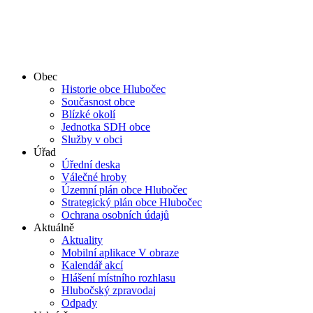
Obec
Historie obce Hlubočec
Současnost obce
Blízké okolí
Jednotka SDH obce
Služby v obci
Úřad
Úřední deska
Válečné hroby
Územní plán obce Hlubočec
Strategický plán obce Hlubočec
Ochrana osobních údajů
Aktuálně
Aktuality
Mobilní aplikace V obraze
Kalendář akcí
Hlášení místního rozhlasu
Hlubočský zpravodaj
Odpady