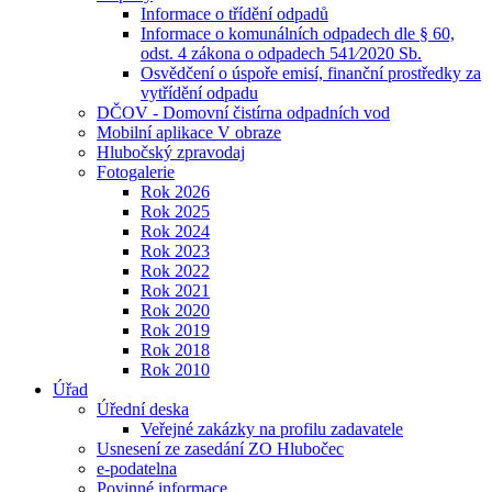
Informace o třídění odpadů
Informace o komunálních odpadech dle § 60,
odst. 4 zákona o odpadech 541⁄2020 Sb.
Osvědčení o úspoře emisí, finanční prostředky za
vytřídění odpadu
DČOV - Domovní čistírna odpadních vod
Mobilní aplikace V obraze
Hlubočský zpravodaj
Fotogalerie
Rok 2026
Rok 2025
Rok 2024
Rok 2023
Rok 2022
Rok 2021
Rok 2020
Rok 2019
Rok 2018
Rok 2010
Úřad
Úřední deska
Veřejné zakázky na profilu zadavatele
Usnesení ze zasedání ZO Hlubočec
e-podatelna
Povinné informace